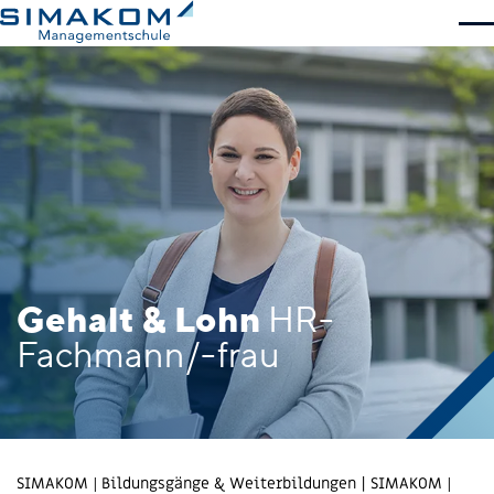
Bildungsgänge
Firmenkurse
SIMAKOM
Kontakt
Beratungs­gespräch
Unterlagen
Anmeldung
Die nächsten Infoveranstaltungen
Gehalt & Lohn
HR-
Jetzt anmelden
Fachmann/-frau
SIMAKOM
Bildungsgänge & Weiterbildungen | SIMAKOM