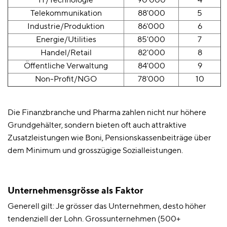
IT/Technologie
90'000
4
Telekommunikation
88'000
5
Industrie/Produktion
86'000
6
Energie/Utilities
85'000
7
Handel/Retail
82'000
8
Öffentliche Verwaltung
84'000
9
Non-Profit/NGO
78'000
10
Die Finanzbranche und Pharma zahlen nicht nur höhere
Grundgehälter, sondern bieten oft auch attraktive
Zusatzleistungen wie Boni, Pensionskassenbeiträge über
dem Minimum und grosszügige Sozialleistungen.
Unternehmensgrösse als Faktor
Generell gilt: Je grösser das Unternehmen, desto höher
tendenziell der Lohn. Grossunternehmen (500+