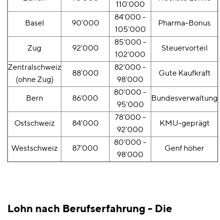
110'000
84'000 -
Basel
90'000
Pharma-Bonus
105'000
85'000 -
Zug
92'000
Steuervorteil
102'000
Zentralschweiz
82'000 -
88'000
Gute Kaufkraft
(ohne Zug)
98'000
80'000 -
Bern
86'000
Bundesverwaltung
95'000
78'000 -
Ostschweiz
84'000
KMU-geprägt
92'000
80'000 -
Westschweiz
87'000
Genf höher
98'000
Lohn nach Berufserfahrung - Die