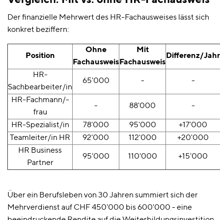
Vergleich: Mit vs. ohne HR-Fachausweis
Der finanzielle Mehrwert des HR-Fachausweises lässt sich
konkret beziffern:
Ohne
Mit
Position
Differenz/Jahr
Fachausweis
Fachausweis
HR-
65'000
-
-
Sachbearbeiter/in
HR-Fachmann/-
-
88'000
-
frau
HR-Spezialist/in
78'000
95'000
+17'000
Teamleiter/in HR
92'000
112'000
+20'000
HR Business
95'000
110'000
+15'000
Partner
Über ein Berufsleben von 30 Jahren summiert sich der
Mehrverdienst auf CHF 450'000 bis 600'000 - eine