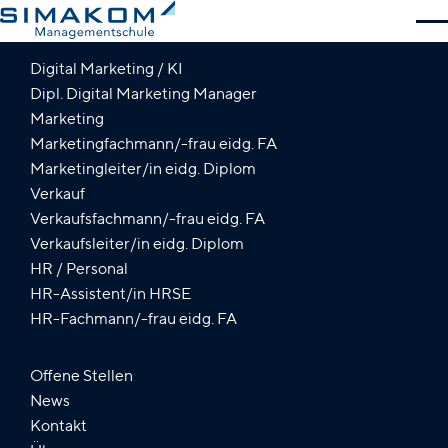
Bildungsgänge
Digital Marketing / KI
Firmenkurse
Dipl. Digital Marketing Manager
Marketing
SIMAKOM
Marketingfachmann/-frau eidg. FA
Kontakt
Marketingleiter/in eidg. Diplom
Verkauf
Beratungs­gespräch
Verkaufsfachmann/-frau eidg. FA
Unterlagen
Verkaufsleiter/in eidg. Diplom
Anmeldung
HR / Personal
Die nächsten Infoveranstaltungen
HR-Assistent/in HRSE
Jetzt anmelden
HR-Fachmann/-frau eidg. FA
Offene Stellen
News
Kontakt